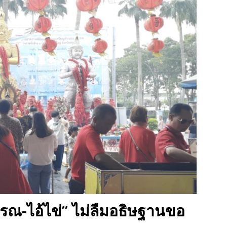
รณ-ไอ้ไข่” ไม่ลืมอธิษฐานขอ