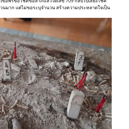
ไหว้ขอพรขอโชคขอลาภแล้วได้เลข 709 กลับไปเสี่ยงโชค
นจำนวนมาก แต่ไม่ขอระบุจำนวน สร้างความประหลาดใจเป็น