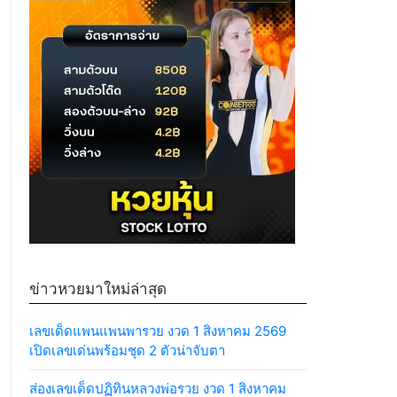
ข่าวหวยมาใหม่ล่าสุด
เลขเด็ดแพนแพนพารวย งวด 1 สิงหาคม 2569
เปิดเลขเด่นพร้อมชุด 2 ตัวน่าจับตา
ส่องเลขเด็ดปฏิทินหลวงพ่อรวย งวด 1 สิงหาคม