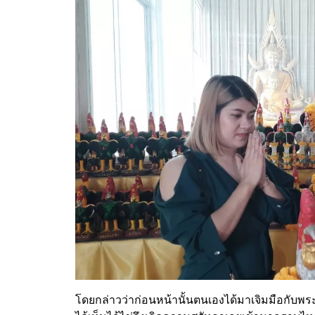
โดยกล่าวว่าก่อนหน้านั้นตนเองได้มาเจิมมือกับพ