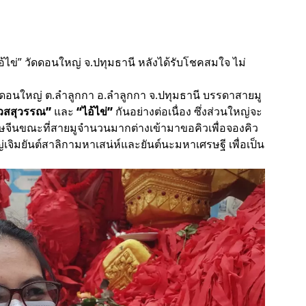
้ไข่” วัดดอนใหญ่ จ.ปทุมธานี หลังได้รับโชคสมใจ ไม่
ี่วัดดอนใหญ่ ต.ลำลูกกา อ.ลำลูกกา จ.ปทุมธานี บรรดาสายมู
เวสสุวรรณ”
และ
“ไอ้ไข่”
กันอย่างต่อเนื่อง ซึ่งส่วนใหญ่จะ
ษจีนขณะที่สายมูจำนวนมากต่างเข้ามาขอคิวเพื่อจองคิว
เจิมยันต์สาลิกามหาเสน่ห์และยันต์นะมหาเศรษฐี เพื่อเป็น