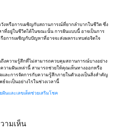
้นหวังหรือการเผชิญกับสถานการณ์ที่ยากลำบากในชีวิต ซึ่ง
ที่อยู่ในชีวิตได้ในขณะนั้น การฝันแบบนี้ อาจเป็นการ
หรือการเผชิญกับปัญหาที่อาจจะส่งผลกระทบต่อจิตใจ
ถึงความรู้สึกที่ไม่สามารถควบคุมสถานการณ์บางอย่าง
กับความฝันเหล่านี้ สามารถช่วยให้คุณเห็นทางออกหรือ
และการจัดการกับความรู้สึกภายในตัวเองเป็นสิ่งสำคัญ
ัพธ์จะเป็นอย่างไรในช่วงเวลานี้
ยฝันและเลขเด็ดช่วยเสริมโชค
ความเห็น