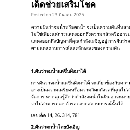
เด็ดช่วยเสริมโชค
Posted on 23 มีนาคม 2025
ความฝันว่าจมน้ำหรือตกน้ำ จะเป็นความฝันที่หลายค
ไม่ใช่เพียงแค่การแสดงออกถึงความกลัวหรืออารม
แสดงออกถึงปัญหาที่คุณกำลังเผชิญอยู่ การฝันว่
ตามแต่สถานการณ์และลักษณะของความฝัน
1.ฝันว่าจมน้ำแต่ขึ้นฝั่งมาได้
การฝันว่าจมน้ำแต่ขึ้นฝั่งมาได้ จะเกี่ยวข้องกับ
อาจเป็นความเครียดหรือความวิตกกังวลที่คุณไม่ส
จัดการ หากคุณรู้สึกว่ากำลังจมน้ำในฝัน อาจหมายถ
ว่าไม่สามารถเอาตัวรอดจากสถานการณ์นั้นได้
เลขเด็ด 14, 26, 314, 781
2.ฝันว่าตกน้ำโดยบังเอิญ