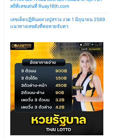
สถิติเลขเด่นที่ Ruay16th.com
เลขเด็ดปฏิทินหลวงปู่สรวง งวด 1 มิถุนายน 2569
แนวทางเลขดังที่คอหวยจับตา