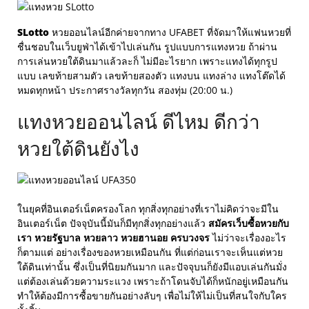
SLotto
หวยออนไลน์อีกค่ายจากทาง UFABET ที่จัดมาให้แฟนหวยที่
ชื่นชอบในเว็บยูฟ่าได้เข้าไปเล่นกัน รูปแบบการแทงหวย ถ้าผ่าน
การเล่นหวยใต้ดินมาแล้วละก็ ไม่มีอะไรยาก เพราะแทงได้ทุกรูป
แบบ เลขท้ายสามตัว เลขท้ายสองตัว แทงบน แทงล่าง แทงโต๊ดได้
หมดทุกหน้า ประกาศรางวัลทุกวัน สองทุ่ม (20:00 น.)
แทงหวยออนไลน์ ดีไหม ดีกว่า
หวยใต้ดินยังไง
ในยุคที่อินเตอร์เน็ตครองโลก ทุกสิ่งทุกอย่างที่เราไม่คิดว่าจะมีใน
อินเตอร์เน็ต ปัจจุบันนี้มันก็มีทุกสิ่งทุกอย่างแล้ว
สมัครเว็บซื้อหวยกับ
เรา หวยรัฐบาล หวยลาว หวยฮานอย ครบวงจร
ไม่ว่าจะเรื่องอะไร
ก็ตามแต่ อย่างเรื่องของหวยเหมือนกัน ที่แต่ก่อนเราจะเห็นแต่หวย
ใต้ดินเท่านั้น ซึ่งเป็นที่นิยมกันมาก และปัจจุบนก็ยังมีแอบเล่นกันมั่ง
แต่ต้องเล่นด้วยความระแวง เพราะถ้าโดนจับได้ก็หนักอยู่เหมือนกัน
ทำให้ต้องมีการซื้อขายกันอย่างลับๆ เพื่อไม่ให้ไม่เป็นที่สนใจกับใคร