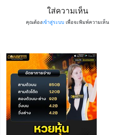
ใส่ความเห็น
คุณต้อง
เข้าสู่ระบบ
เพื่อจะพิมพ์ความเห็น