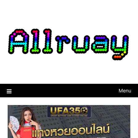
Skip
to
content
Menu