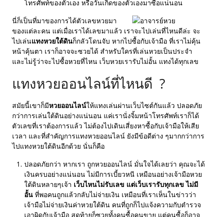
โทรศัพท์ของตัวเอง หรือวันเกิดของตัวเองมาซื้อแน่นอน
นี่ก็เป็นที่มาของการได้ตัวเลขหวยมา
ของแต่ละคน แต่เมื่อเราได้เลขมาแล้ว เราจะไปเล่นที่ไหนดีล่ะ จะ
ไปเล่น
แทงหวยใต้ดิน
ก็กลัวโดนจับ หากไปซื้อกับเจ้ามือ ที่เราไม่คุ้น
หน้าคุ้นตา เราก็อาจจะซวยได้ สำหรับใครที่เล่นหวยเป็นประจำ
และไม่รู้ว่าจะไปซื้อหวยที่ไหน เว็บหวยเรารับไม่อั้น แทงได้ทุกเลข
แทงหวยออนไลน์ที่ไหนดี ?
สมัยนี้เขาก็มี
หวยออนไลน์
ให้แทงเล่นผ่านเว็บไซต์กันแล้ว ปลอดภัย
กว่าการเล่นใต้ดินอย่างแน่นอน แค่เรานั่งจิ้มหน้าโทรศัพท์เราก็ได้
ตัวเลขที่เราต้องการแล้ว ไม่ต้องไปเดินเสี่ยงหาซื้อกับเจ้ามือให้เสีย
เวลา และที่สำคัญการแทงหวยออนไลน์ ยังมีข้อดีต่าง ๆมากกว่าการ
ไปแทงหวยใต้ดินอีกด้วย นั่นก็คือ
ปลอดภัยกว่า หากเรา ถูกหวยออนไลน์ มั่นใจได้เลยว่า คุณจะได้
เงินครบอย่างแน่นอน ไม่มีการเบี้ยวหนี เหมือนอย่างเจ้ามือหวย
ใต้ดินหลายๆเจ้า
เว็บไหนไม่รับเลข แต่เว็บเรารับทุกเลข ไม่มี
อั้น
ที่พอคนถูกแล้วกลับไม่จ่ายเงิน เหมือนที่เราเห็นในข่าวว่า
เจ้ามือไม่จ่ายเงินค่าหวยใต้ดิน คนที่ถูกก็ไปแจ้งความกับตำรวจ
เอาผิดกับเจ้ามือ สุดท้ายก็ซวยทั้งคนซื้อคนขาย แต่คนซื้อก็อาจ